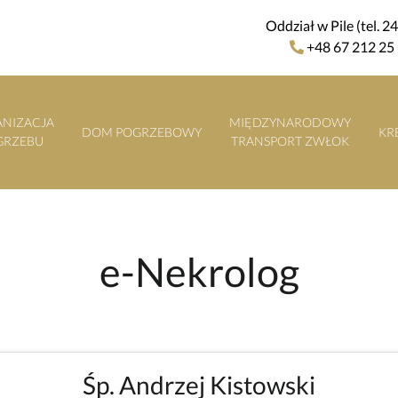
Oddział w Pile (tel. 2
+48 67 212 25
NIZACJA
MIĘDZYNARODOWY
DOM POGRZEBOWY
KR
GRZEBU
TRANSPORT ZWŁOK
e-Nekrolog
Śp. Andrzej Kistowski