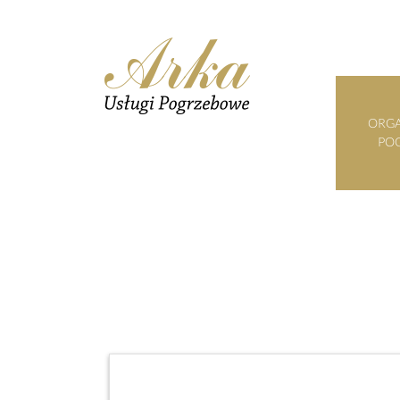
ORGA
PO