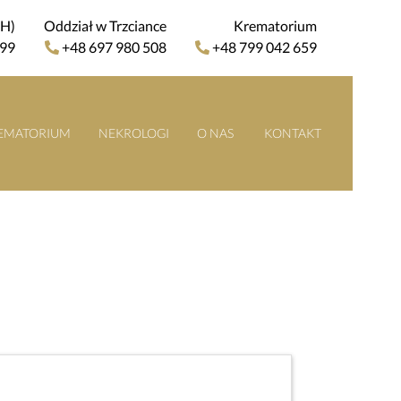
4H)
Oddział w Trzciance
Krematorium
 99
+48 697 980 508
+48 799 042 659
EMATORIUM
NEKROLOGI
O NAS
KONTAKT