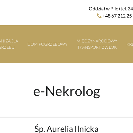
Oddział w Pile (tel. 2
+48 67 212 25
NIZACJA
MIĘDZYNARODOWY
DOM POGRZEBOWY
KR
GRZEBU
TRANSPORT ZWŁOK
e-Nekrolog
Śp. Aurelia Ilnicka