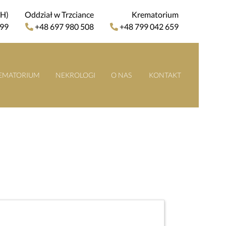
4H)
Oddział w Trzciance
Krematorium
 99
+48 697 980 508
+48 799 042 659
EMATORIUM
NEKROLOGI
O NAS
KONTAKT