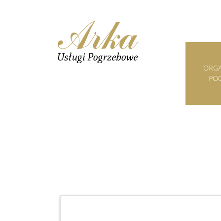
ORGA
PO