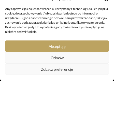
ul. 11 Listopada 7, 64-920 Piła
+48 67 212 25 99
Aby zapewnić jak najlepsze wrażenia, korzystamy z technologii, takich jak pliki
cookie, do przechowywania i/lub uzyskiwania dostępu do informacji o
pila@uslugipogrzebowe.pila.pl
urządzeniu. Zgoda na te technologie pozwoli nam przetwarzać dane, takie jak
zachowanie podczas przeglądania lub unikalne identyfikatory na tej stronie.
Brak wyrażenia zgody lub wycofanie zgody może niekorzystnie wpłynąć na
ODDZIAŁ W TRZCIANCE
niektóre cechy i funkcje.
ul. Sikorskiego 29, 64-980 Trzcianka
+48 697 980 508
Akceptuję
trzcianka@uslugipogrzebowe.pila.pl
Odmów
KREMATORIUM
Zobacz preferencje
ul. Gliniana 11, 64-920 Piła
+48 799 042 659
krematorium@uslugipogrzebowe.pila.pl