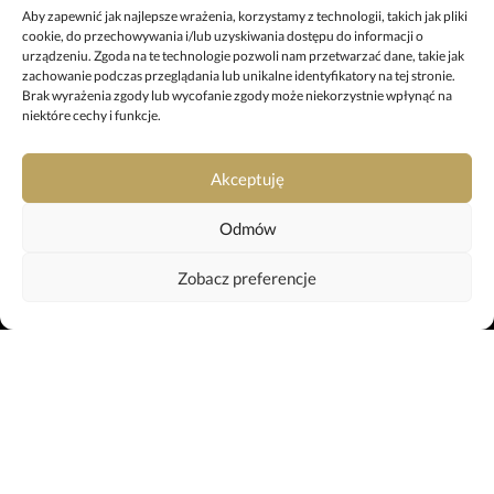
+48 67 212 25 99
Aby zapewnić jak najlepsze wrażenia, korzystamy z technologii, takich jak pliki
cookie, do przechowywania i/lub uzyskiwania dostępu do informacji o
pila@uslugipogrzebowe.pila.pl
urządzeniu. Zgoda na te technologie pozwoli nam przetwarzać dane, takie jak
zachowanie podczas przeglądania lub unikalne identyfikatory na tej stronie.
Brak wyrażenia zgody lub wycofanie zgody może niekorzystnie wpłynąć na
ODDZIAŁ W TRZCIANCE
niektóre cechy i funkcje.
ul. Sikorskiego 29, 64-980 Trzcianka
+48 697 980 508
Akceptuję
trzcianka@uslugipogrzebowe.pila.pl
Odmów
KREMATORIUM
Zobacz preferencje
ul. Gliniana 11, 64-920 Piła
+48 799 042 659
krematorium@uslugipogrzebowe.pila.pl
Webtom.pl
strony www Piła