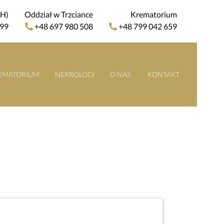
4H)
Oddział w Trzciance
Krematorium
 99
+48 697 980 508
+48 799 042 659
EMATORIUM
NEKROLOGI
O NAS
KONTAKT