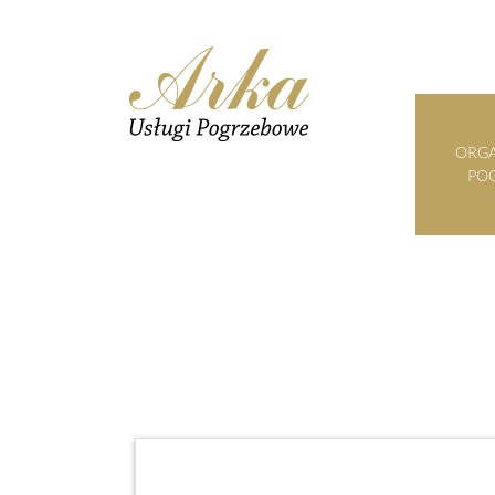
ORGA
PO