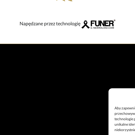
Napędzane przez technologię
Aby zapewnić 
przechowywan
technologie 
unikalne ide
niekorzystnie