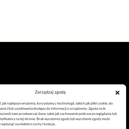
Zarządzaj zgodą
Całodobowy telefon
jak najlepsze wrażenia, korzystamy z technologii, takich jak pliki cookie, do
+48 67 212 25 99
ia i/lub uzyskiwania dostępu do informacji o urządzeniu. Zgoda na te
pozwoli nam przetwarzać dane, takie jak zachowanie podczas przeglądania lub
ntyfikatory na tej stronie. Brak wyrażenia zgody lub wycofanie zgody może
 wpłynąć na niektóre cechy i funkcje.