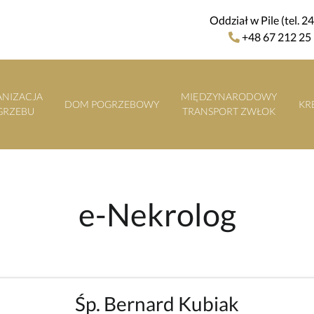
Oddział w Pile (tel. 2
+48 67 212 25
NIZACJA
MIĘDZYNARODOWY
DOM POGRZEBOWY
KR
GRZEBU
TRANSPORT ZWŁOK
e-Nekrolog
Śp. Bernard Kubiak