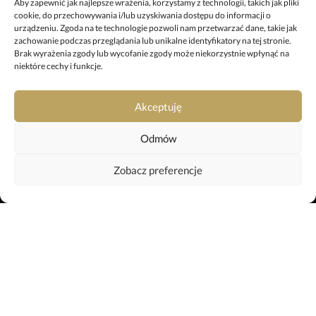
+48 67 212 25 99
Aby zapewnić jak najlepsze wrażenia, korzystamy z technologii, takich jak pliki
cookie, do przechowywania i/lub uzyskiwania dostępu do informacji o
pila@uslugipogrzebowe.pila.pl
urządzeniu. Zgoda na te technologie pozwoli nam przetwarzać dane, takie jak
zachowanie podczas przeglądania lub unikalne identyfikatory na tej stronie.
Brak wyrażenia zgody lub wycofanie zgody może niekorzystnie wpłynąć na
ODDZIAŁ W TRZCIANCE
niektóre cechy i funkcje.
ul. Sikorskiego 29, 64-980 Trzcianka
+48 697 980 508
Akceptuję
trzcianka@uslugipogrzebowe.pila.pl
Odmów
KREMATORIUM
Zobacz preferencje
ul. Gliniana 11, 64-920 Piła
+48 799 042 659
krematorium@uslugipogrzebowe.pila.pl
Webtom.pl
strony www Piła
projekt i realizacja:
© 2019 - 2025 |