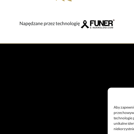
Napędzane przez technologię
Aby zapewnić 
przechowywan
technologie 
unikalne ide
niekorzystnie