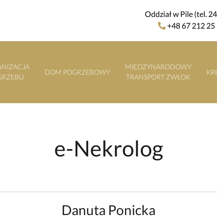
Oddział w Pile (tel. 2
+48 67 212 25
NIZACJA
MIĘDZYNARODOWY
DOM POGRZEBOWY
KR
GRZEBU
TRANSPORT ZWŁOK
e-Nekrolog
Danuta Ponicka