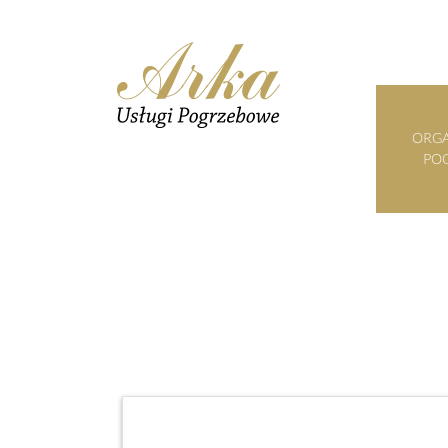
ORGA
PO