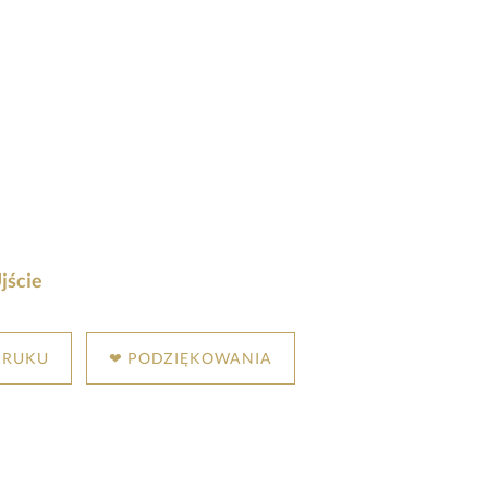
jście
DRUKU
❤ PODZIĘKOWANIA