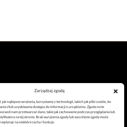
Zarządzaj zgodą
Całodobowy telefon
jak najlepsze wrażenia, korzystamy z technologii, takich jak pliki cookie, do
+48 67 212 25 99
ia i/lub uzyskiwania dostępu do informacji o urządzeniu. Zgoda na te
pozwoli nam przetwarzać dane, takie jak zachowanie podczas przeglądania lub
ntyfikatory na tej stronie. Brak wyrażenia zgody lub wycofanie zgody może
 wpłynąć na niektóre cechy i funkcje.