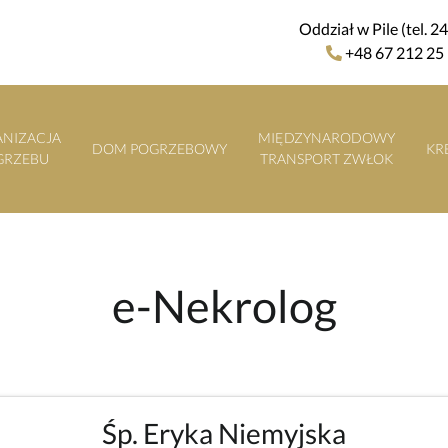
Oddział w Pile (tel. 2
+48 67 212 25
NIZACJA
MIĘDZYNARODOWY
DOM POGRZEBOWY
KR
GRZEBU
TRANSPORT ZWŁOK
e-Nekrolog
Śp. Eryka Niemyjska