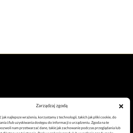
Zarządzaj zgodą
Całodobowy telefon
jak najlepsze wrażenia, korzystamy z technologii, takich jak pliki cookie, do
+48 67 212 25 99
ia i/lub uzyskiwania dostępu do informacji o urządzeniu. Zgoda na te
pozwoli nam przetwarzać dane, takie jak zachowanie podczas przeglądania lub