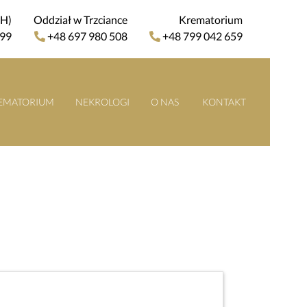
4H)
Oddział w Trzciance
Krematorium
 99
+48 697 980 508
+48 799 042 659
EMATORIUM
NEKROLOGI
O NAS
KONTAKT