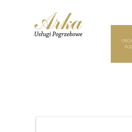
ORGA
PO