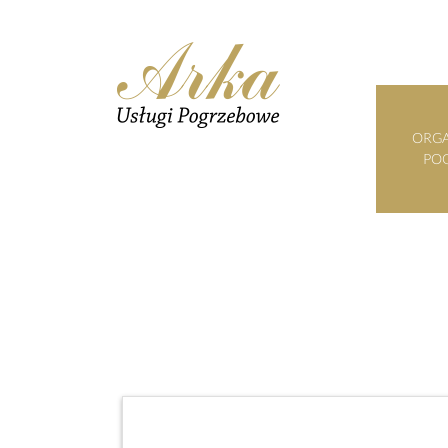
ORGA
PO