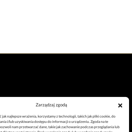
Zarządzaj zgodą
Całodobowy telefon
jak najlepsze wrażenia, korzystamy z technologii, takich jak pliki cookie, do
+48 67 212 25 99
ia i/lub uzyskiwania dostępu do informacji o urządzeniu. Zgoda na te
pozwoli nam przetwarzać dane, takie jak zachowanie podczas przeglądania lub