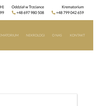
4H)
Oddział w Trzciance
Krematorium
 99
+48 697 980 508
+48 799 042 659
EMATORIUM
NEKROLOGI
O NAS
KONTAKT