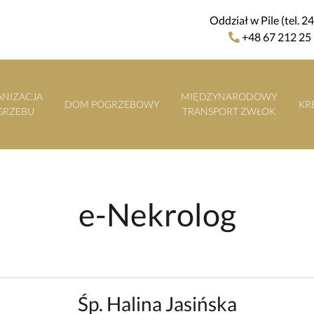
Oddział w Pile (tel. 2
+48 67 212 25
NIZACJA
MIĘDZYNARODOWY
DOM POGRZEBOWY
KR
GRZEBU
TRANSPORT ZWŁOK
e-Nekrolog
Śp. Halina Jasińska