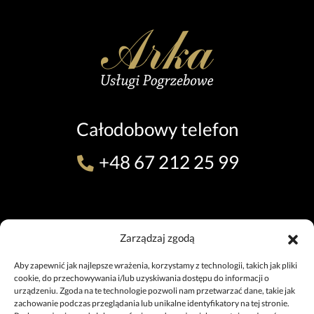
Całodobowy telefon
+48 67 212 25 99
ODDZIAŁ W PILE (TEL. 24H)
Zarządzaj zgodą
ul. 11 Listopada 7, 64-920 Piła
+48 67 212 25 99
Aby zapewnić jak najlepsze wrażenia, korzystamy z technologii, takich jak pliki
pila@uslugipogrzebowe.pila.pl
cookie, do przechowywania i/lub uzyskiwania dostępu do informacji o
urządzeniu. Zgoda na te technologie pozwoli nam przetwarzać dane, takie jak
zachowanie podczas przeglądania lub unikalne identyfikatory na tej stronie.