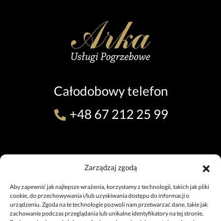
Całodobowy telefon
+48 67 212 25 99
ODDZIAŁ W PILE (TEL. 24H)
Zarządzaj zgodą
ul. 11 Listopada 7, 64-920 Piła
+48 67 212 25 99
Aby zapewnić jak najlepsze wrażenia, korzystamy z technologii, takich jak pliki
pila@uslugipogrzebowe.pila.pl
cookie, do przechowywania i/lub uzyskiwania dostępu do informacji o
urządzeniu. Zgoda na te technologie pozwoli nam przetwarzać dane, takie jak
zachowanie podczas przeglądania lub unikalne identyfikatory na tej stronie.