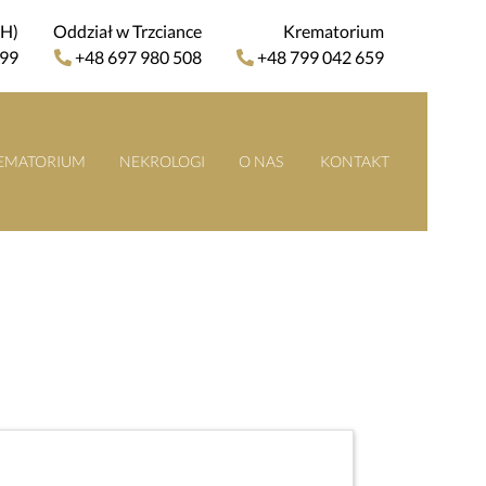
4H)
Oddział w Trzciance
Krematorium
 99
+48 697 980 508
+48 799 042 659
EMATORIUM
NEKROLOGI
O NAS
KONTAKT