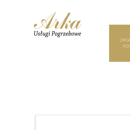
ORGA
PO