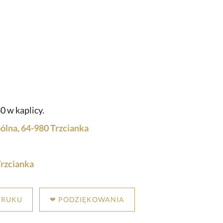
0 w kaplicy.
lna, 64-980 Trzcianka
rzcianka
DRUKU
❤ PODZIĘKOWANIA