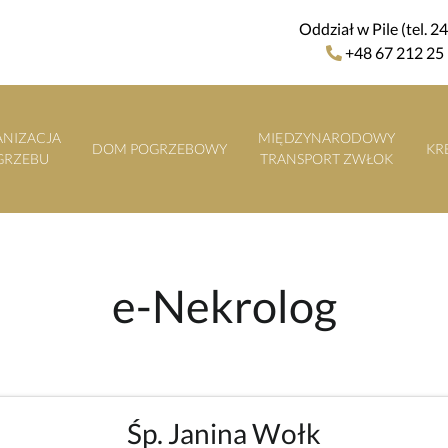
Oddział w Pile (tel. 2
+48 67 212 25
NIZACJA
MIĘDZYNARODOWY
DOM POGRZEBOWY
KR
GRZEBU
TRANSPORT ZWŁOK
e-Nekrolog
Śp. Janina Wołk