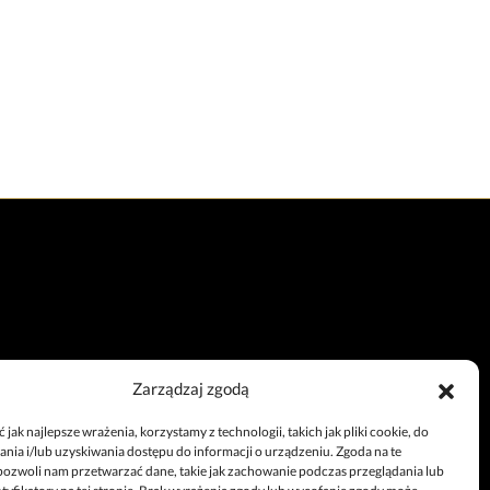
Zarządzaj zgodą
Całodobowy telefon
jak najlepsze wrażenia, korzystamy z technologii, takich jak pliki cookie, do
+48 67 212 25 99
ia i/lub uzyskiwania dostępu do informacji o urządzeniu. Zgoda na te
pozwoli nam przetwarzać dane, takie jak zachowanie podczas przeglądania lub