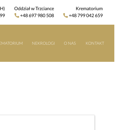
4H)
Oddział w Trzciance
Krematorium
 99
+48 697 980 508
+48 799 042 659
EMATORIUM
NEKROLOGI
O NAS
KONTAKT