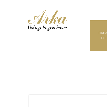
ORGA
PO