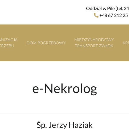
Oddział w Pile (tel. 2
+48 67 212 25
NIZACJA
MIĘDZYNARODOWY
DOM POGRZEBOWY
KR
GRZEBU
TRANSPORT ZWŁOK
e-Nekrolog
Śp. Jerzy Haziak