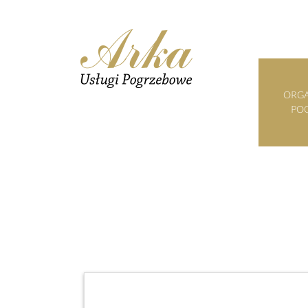
ORGA
PO