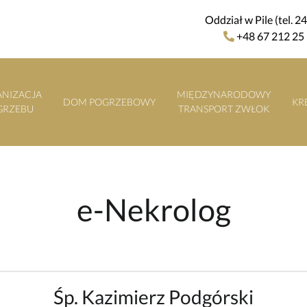
Oddział w Pile (tel. 2
+48 67 212 25
NIZACJA
MIĘDZYNARODOWY
DOM POGRZEBOWY
KR
GRZEBU
TRANSPORT ZWŁOK
e-Nekrolog
Śp. Kazimierz Podgórski