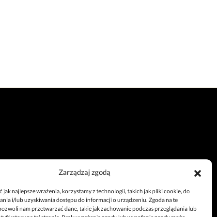
Zarządzaj zgodą
Całodobowy telefon
jak najlepsze wrażenia, korzystamy z technologii, takich jak pliki cookie, do
+48 67 212 25 99
ia i/lub uzyskiwania dostępu do informacji o urządzeniu. Zgoda na te
pozwoli nam przetwarzać dane, takie jak zachowanie podczas przeglądania lub