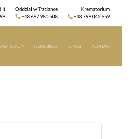
4H)
Oddział w Trzciance
Krematorium
 99
+48 697 980 508
+48 799 042 659
EMATORIUM
NEKROLOGI
O NAS
KONTAKT