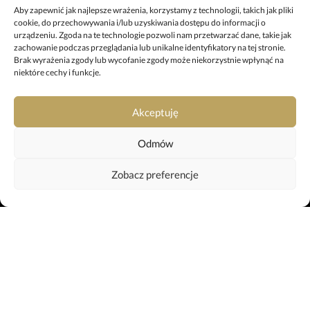
+48 67 212 25 99
Aby zapewnić jak najlepsze wrażenia, korzystamy z technologii, takich jak pliki
cookie, do przechowywania i/lub uzyskiwania dostępu do informacji o
pila@uslugipogrzebowe.pila.pl
urządzeniu. Zgoda na te technologie pozwoli nam przetwarzać dane, takie jak
zachowanie podczas przeglądania lub unikalne identyfikatory na tej stronie.
Brak wyrażenia zgody lub wycofanie zgody może niekorzystnie wpłynąć na
ODDZIAŁ W TRZCIANCE
niektóre cechy i funkcje.
ul. Sikorskiego 29, 64-980 Trzcianka
+48 697 980 508
Akceptuję
trzcianka@uslugipogrzebowe.pila.pl
Odmów
KREMATORIUM
Zobacz preferencje
ul. Gliniana 11, 64-920 Piła
+48 799 042 659
krematorium@uslugipogrzebowe.pila.pl
Webtom.pl
strony www Piła