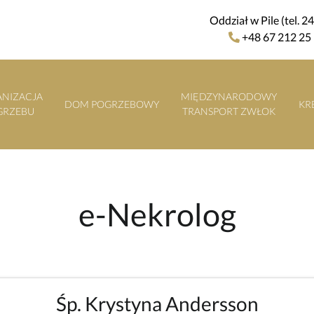
Oddział w Pile (tel. 2
+48 67 212 25
NIZACJA
MIĘDZYNARODOWY
DOM POGRZEBOWY
KR
GRZEBU
TRANSPORT ZWŁOK
e-Nekrolog
Śp. Krystyna Andersson