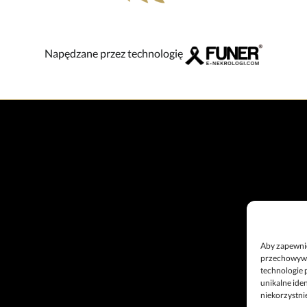
Napędzane przez technologię
Aby zapewnić 
przechowywan
technologie 
unikalne ide
niekorzystnie