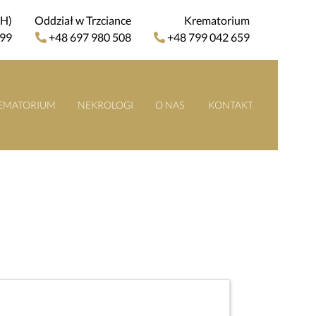
4H)
Oddział w Trzciance
Krematorium
 99
+48 697 980 508
+48 799 042 659
EMATORIUM
NEKROLOGI
O NAS
KONTAKT