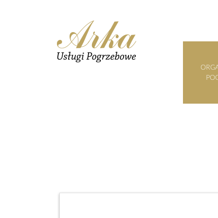
ORGA
PO