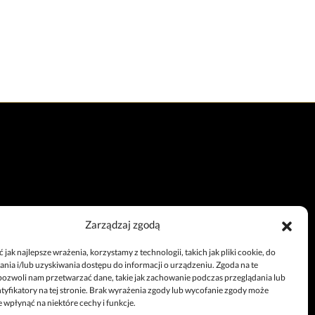
Zarządzaj zgodą
Całodobowy telefon
jak najlepsze wrażenia, korzystamy z technologii, takich jak pliki cookie, do
+48 67 212 25 99
ia i/lub uzyskiwania dostępu do informacji o urządzeniu. Zgoda na te
pozwoli nam przetwarzać dane, takie jak zachowanie podczas przeglądania lub
ntyfikatory na tej stronie. Brak wyrażenia zgody lub wycofanie zgody może
 wpłynąć na niektóre cechy i funkcje.