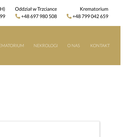
4H)
Oddział w Trzciance
Krematorium
 99
+48 697 980 508
+48 799 042 659
EMATORIUM
NEKROLOGI
O NAS
KONTAKT