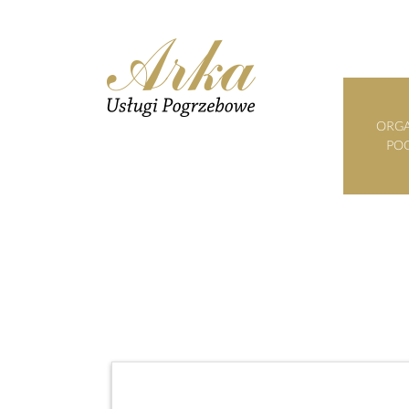
ORGA
PO