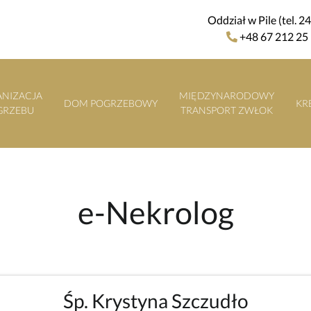
Oddział w Pile (tel. 2
+48 67 212 25
NIZACJA
MIĘDZYNARODOWY
DOM POGRZEBOWY
KR
GRZEBU
TRANSPORT ZWŁOK
e-Nekrolog
Śp. Krystyna Szczudło