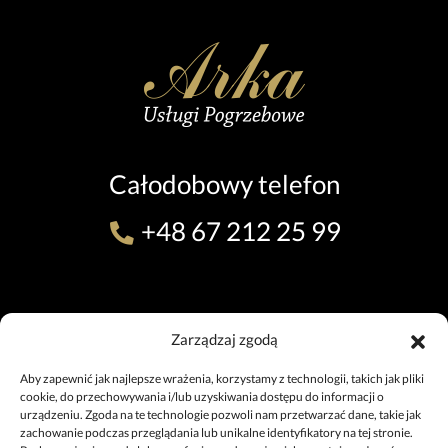
Całodobowy telefon
+48 67 212 25 99
ODDZIAŁ W PILE (TEL. 24H)
Zarządzaj zgodą
ul. 11 Listopada 7, 64-920 Piła
+48 67 212 25 99
Aby zapewnić jak najlepsze wrażenia, korzystamy z technologii, takich jak pliki
pila@uslugipogrzebowe.pila.pl
cookie, do przechowywania i/lub uzyskiwania dostępu do informacji o
urządzeniu. Zgoda na te technologie pozwoli nam przetwarzać dane, takie jak
zachowanie podczas przeglądania lub unikalne identyfikatory na tej stronie.