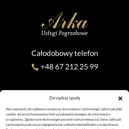
Całodobowy telefon
+48 67 212 25 99
ODDZIAŁ W PILE (TEL. 24H)
Zarządzaj zgodą
ul. 11 Listopada 7, 64-920 Piła
+48 67 212 25 99
Aby zapewnić jak najlepsze wrażenia, korzystamy z technologii, takich jak pliki
pila@uslugipogrzebowe.pila.pl
cookie, do przechowywania i/lub uzyskiwania dostępu do informacji o
urządzeniu. Zgoda na te technologie pozwoli nam przetwarzać dane, takie jak
zachowanie podczas przeglądania lub unikalne identyfikatory na tej stronie.