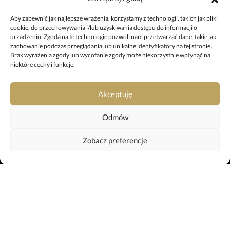
ul. 11 Listopada 7, 64-920 Piła
+48 67 212 25 99
Aby zapewnić jak najlepsze wrażenia, korzystamy z technologii, takich jak pliki
cookie, do przechowywania i/lub uzyskiwania dostępu do informacji o
pila@uslugipogrzebowe.pila.pl
urządzeniu. Zgoda na te technologie pozwoli nam przetwarzać dane, takie jak
zachowanie podczas przeglądania lub unikalne identyfikatory na tej stronie.
Brak wyrażenia zgody lub wycofanie zgody może niekorzystnie wpłynąć na
ODDZIAŁ W TRZCIANCE
niektóre cechy i funkcje.
ul. Sikorskiego 29, 64-980 Trzcianka
+48 697 980 508
Akceptuję
trzcianka@uslugipogrzebowe.pila.pl
Odmów
KREMATORIUM
Zobacz preferencje
ul. Gliniana 11, 64-920 Piła
+48 799 042 659
krematorium@uslugipogrzebowe.pila.pl