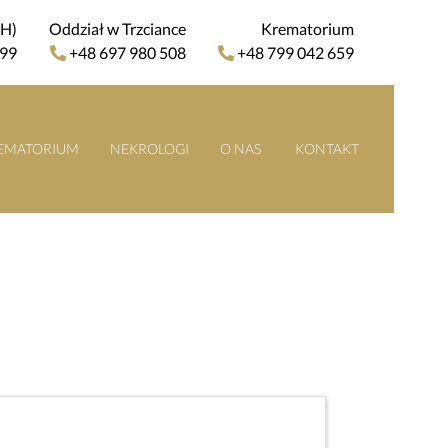
4H)
Oddział w Trzciance
Krematorium
 99
+48 697 980 508
+48 799 042 659
EMATORIUM
NEKROLOGI
O NAS
KONTAKT