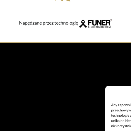
Napędzane przez technologię
Aby zapewnić 
przechowywan
technologie 
unikalne ide
niekorzystnie