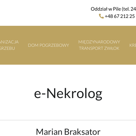
Oddział w Pile (tel. 2
+48 67 212 25
NIZACJA
MIĘDZYNARODOWY
DOM POGRZEBOWY
KR
GRZEBU
TRANSPORT ZWŁOK
e-Nekrolog
Marian Braksator