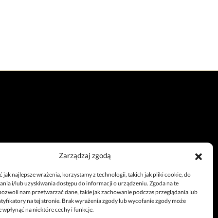
Zarządzaj zgodą
Całodobowy telefon
jak najlepsze wrażenia, korzystamy z technologii, takich jak pliki cookie, do
+48 67 212 25 99
ia i/lub uzyskiwania dostępu do informacji o urządzeniu. Zgoda na te
pozwoli nam przetwarzać dane, takie jak zachowanie podczas przeglądania lub
ntyfikatory na tej stronie. Brak wyrażenia zgody lub wycofanie zgody może
 wpłynąć na niektóre cechy i funkcje.