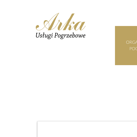
ORGA
PO