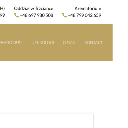
4H)
Oddział w Trzciance
Krematorium
 99
+48 697 980 508
+48 799 042 659
EMATORIUM
NEKROLOGI
O NAS
KONTAKT