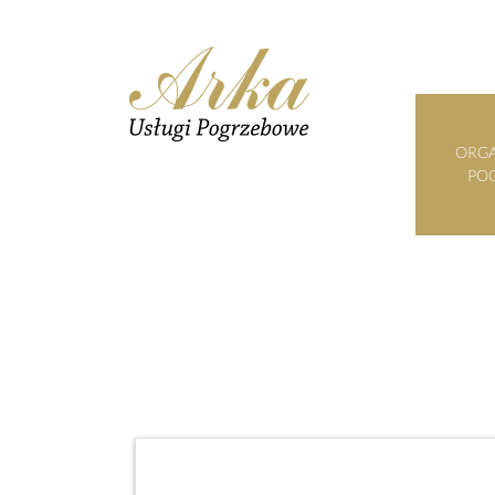
ORGA
PO