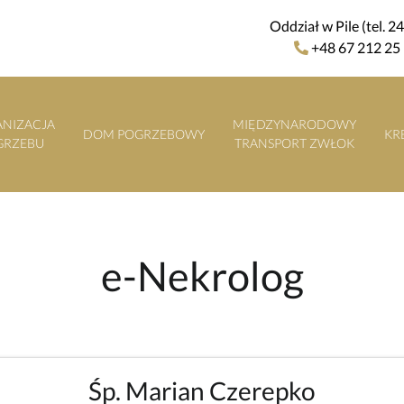
Oddział w Pile (tel. 2
+48 67 212 25
NIZACJA
MIĘDZYNARODOWY
DOM POGRZEBOWY
KR
GRZEBU
TRANSPORT ZWŁOK
e-Nekrolog
Śp. Marian Czerepko