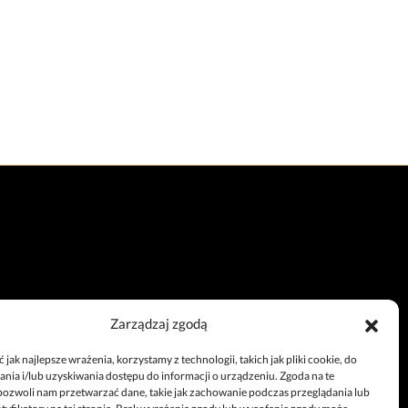
Zarządzaj zgodą
Całodobowy telefon
jak najlepsze wrażenia, korzystamy z technologii, takich jak pliki cookie, do
+48 67 212 25 99
ia i/lub uzyskiwania dostępu do informacji o urządzeniu. Zgoda na te
pozwoli nam przetwarzać dane, takie jak zachowanie podczas przeglądania lub