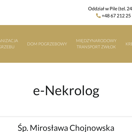
Oddział w Pile (tel. 2
+48 67 212 25
NIZACJA
MIĘDZYNARODOWY
DOM POGRZEBOWY
KR
GRZEBU
TRANSPORT ZWŁOK
e-Nekrolog
Śp. Mirosława Chojnowska