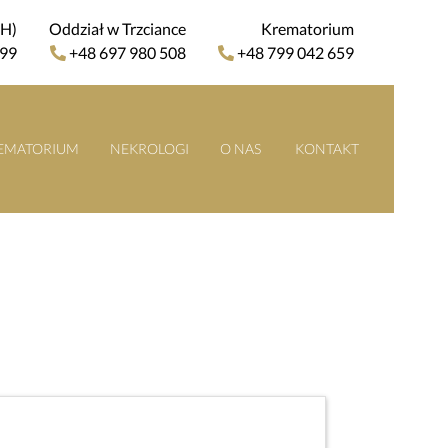
4H)
Oddział w Trzciance
Krematorium
 99
+48 697 980 508
+48 799 042 659
EMATORIUM
NEKROLOGI
O NAS
KONTAKT