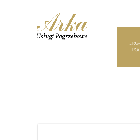
ORGA
PO