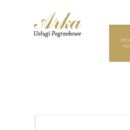
ORGA
PO