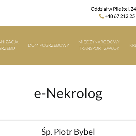
Oddział w Pile (tel. 2
+48 67 212 25
NIZACJA
MIĘDZYNARODOWY
DOM POGRZEBOWY
KR
GRZEBU
TRANSPORT ZWŁOK
e-Nekrolog
Śp. Piotr Bybel