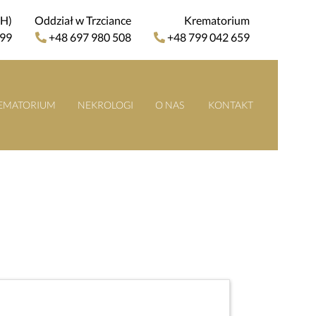
4H)
Oddział w Trzciance
Krematorium
 99
+48 697 980 508
+48 799 042 659
EMATORIUM
NEKROLOGI
O NAS
KONTAKT