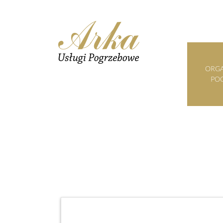
ORGA
PO