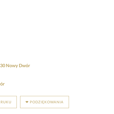
.
930 Nowy Dwór
ór
DRUKU
❤ PODZIĘKOWANIA