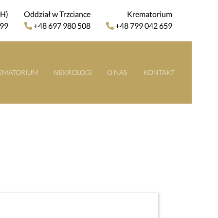
4H)
Oddział w Trzciance
Krematorium
 99
+48 697 980 508
+48 799 042 659
EMATORIUM
NEKROLOGI
O NAS
KONTAKT