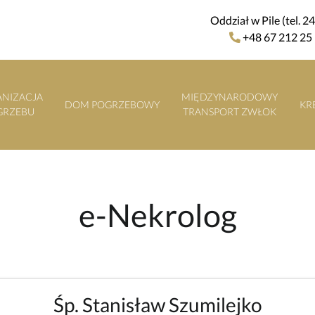
Oddział w Pile (tel. 2
+48 67 212 25
NIZACJA
MIĘDZYNARODOWY
DOM POGRZEBOWY
KR
GRZEBU
TRANSPORT ZWŁOK
e-Nekrolog
Śp. Stanisław Szumilejko