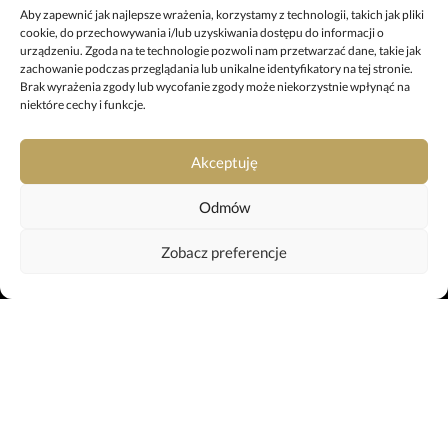
+48 67 212 25 99
Aby zapewnić jak najlepsze wrażenia, korzystamy z technologii, takich jak pliki
cookie, do przechowywania i/lub uzyskiwania dostępu do informacji o
pila@uslugipogrzebowe.pila.pl
urządzeniu. Zgoda na te technologie pozwoli nam przetwarzać dane, takie jak
zachowanie podczas przeglądania lub unikalne identyfikatory na tej stronie.
Brak wyrażenia zgody lub wycofanie zgody może niekorzystnie wpłynąć na
ODDZIAŁ W TRZCIANCE
niektóre cechy i funkcje.
ul. Sikorskiego 29, 64-980 Trzcianka
+48 697 980 508
Akceptuję
trzcianka@uslugipogrzebowe.pila.pl
Odmów
KREMATORIUM
Zobacz preferencje
ul. Gliniana 11, 64-920 Piła
+48 799 042 659
krematorium@uslugipogrzebowe.pila.pl
Webtom.pl
strony www Piła