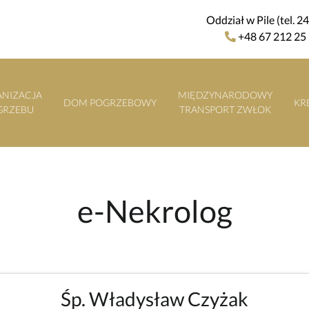
Oddział w Pile (tel. 2
+48 67 212 25
NIZACJA
MIĘDZYNARODOWY
DOM POGRZEBOWY
KR
GRZEBU
TRANSPORT ZWŁOK
e-Nekrolog
Śp. Władysław Czyżak