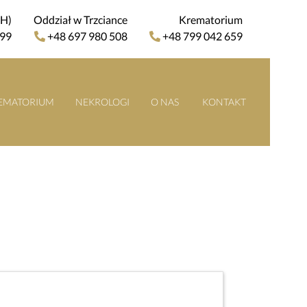
4H)
Oddział w Trzciance
Krematorium
 99
+48 697 980 508
+48 799 042 659
EMATORIUM
NEKROLOGI
O NAS
KONTAKT