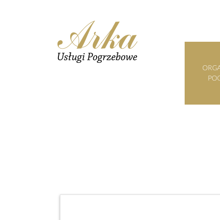
ORGA
PO