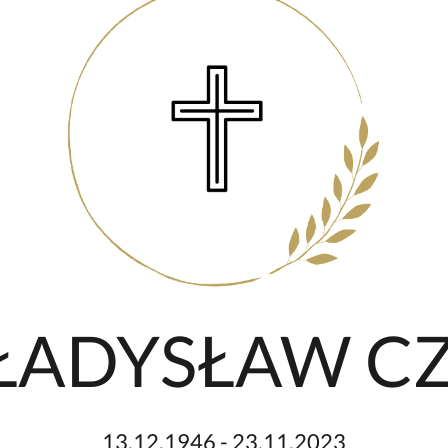
WŁADYSŁAW C
13.12.1946 - 23.11.2023