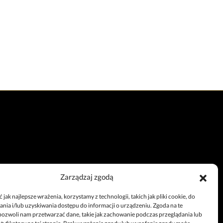
Zarządzaj zgodą
Całodobowy telefon
jak najlepsze wrażenia, korzystamy z technologii, takich jak pliki cookie, do
+48 67 212 25 99
ia i/lub uzyskiwania dostępu do informacji o urządzeniu. Zgoda na te
pozwoli nam przetwarzać dane, takie jak zachowanie podczas przeglądania lub