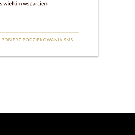
as wielkim wsparciem.
a
POBIERZ PODZIĘKOWANIA SMS