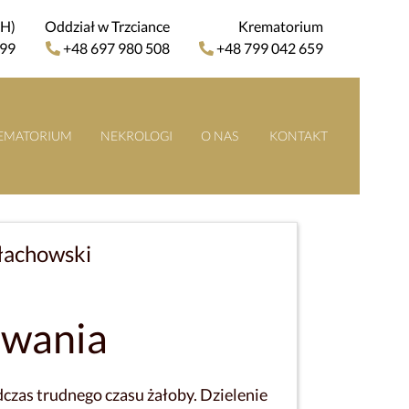
4H)
Oddział w Trzciance
Krematorium
 99
+48 697 980 508
+48 799 042 659
EMATORIUM
NEKROLOGI
O NAS
KONTAKT
łachowski
owania
czas trudnego czasu żałoby. Dzielenie