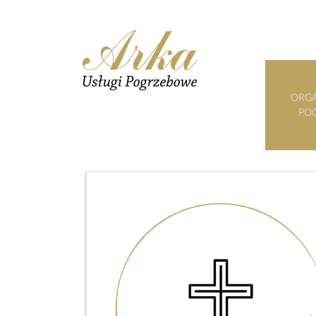
ORGA
PO