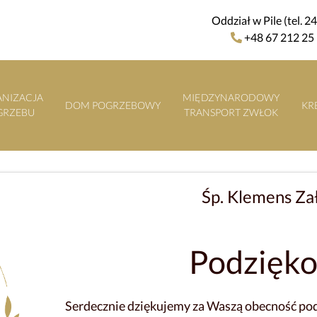
Oddział w Pile (tel. 2
+48 67 212 25
NIZACJA
MIĘDZYNARODOWY
DOM POGRZEBOWY
KR
GRZEBU
TRANSPORT ZWŁOK
Śp. Klemens Za
Podzięk
Serdecznie dziękujemy za Waszą obecność pod